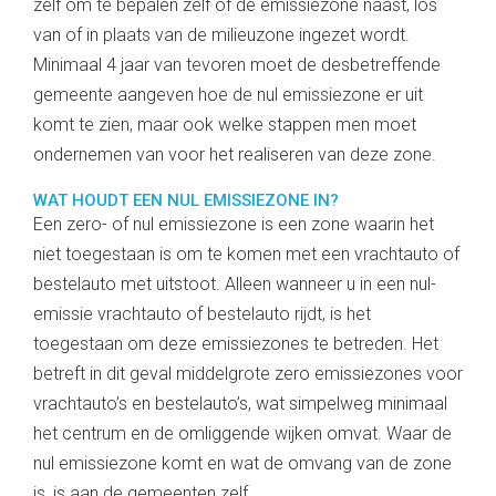
zelf om te bepalen zelf of de emissiezone naast, los
van of in plaats van de milieuzone ingezet wordt.
Minimaal 4 jaar van tevoren moet de desbetreffende
gemeente aangeven hoe de nul emissiezone er uit
komt te zien, maar ook welke stappen men moet
ondernemen van voor het realiseren van deze zone.
WAT HOUDT EEN NUL EMISSIEZONE IN?
Een zero- of nul emissiezone is een zone waarin het
niet toegestaan is om te komen met een vrachtauto of
bestelauto met uitstoot. Alleen wanneer u in een nul-
emissie vrachtauto of bestelauto rijdt, is het
toegestaan om deze emissiezones te betreden. Het
betreft in dit geval middelgrote zero emissiezones voor
vrachtauto’s en bestelauto’s, wat simpelweg minimaal
het centrum en de omliggende wijken omvat. Waar de
nul emissiezone komt en wat de omvang van de zone
is, is aan de gemeenten zelf.