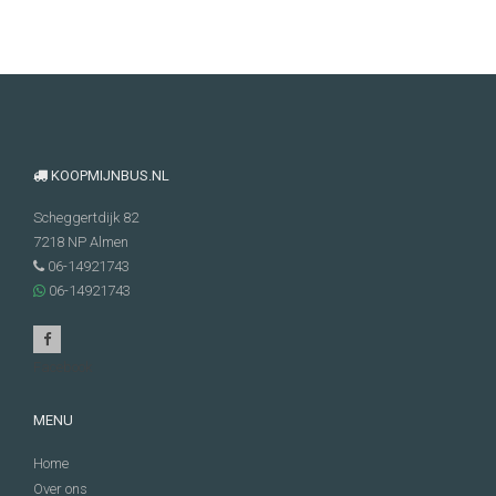
KOOPMIJNBUS.NL
Scheggertdijk 82
7218 NP
Almen
06-14921743
06-14921743
Facebook
MENU
Home
Over ons