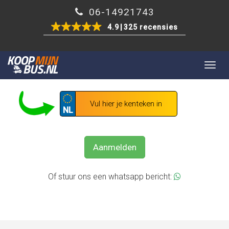
06-14921743
4.9
325 recensies
Togg
GRATIS UW BEDRIJFSWAGEN VERKOPEN?
navig
NL
Aanmelden
Of stuur ons een whatsapp bericht: