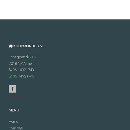
bod, of kies ervoor om deze op een later moment via
Koopmijnbus.nl u meteen van een officieel RDW
geen sprake van extra opties? Ook het exterieur van
Whatsapp te versturen. Vul ook uw naam en
vrijwaringsbewijs.
de bus is van invloed op de uiteindelijke
contactgegevens in, zodat we contact opnemen om
verkoopwaarde.
een goed bod te doen op de bestelbus.
KOOPMIJNBUS.NL
Scheggertdijk 82
7218 NP
Almen
06-14921743
06-14921743
Facebook
MENU
Home
Over ons