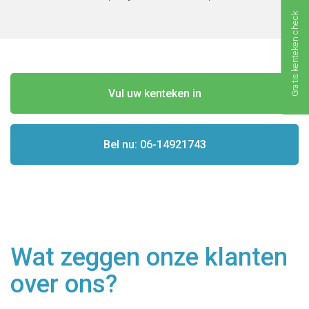
Gratis kenteken check
Vul uw kenteken in
Bel nu: 06-14921743
Wat zeggen onze klanten
over ons?