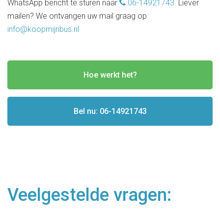
WhatsApp bericht te sturen naar
06-14921743
. Liever
mailen? We ontvangen uw mail graag op
info@koopmijnbus.nl
Hoe werkt het?
Bel nu: 06-14921743
Veelgestelde vragen: