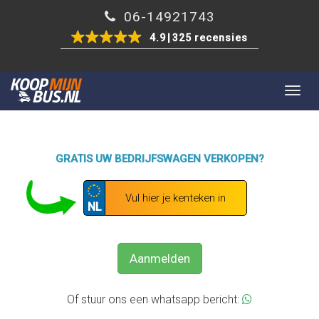
06-14921743
4.9
325 recensies
Togg
navig
GRATIS UW BEDRIJFSWAGEN VERKOPEN?
NL
Aanmelden
Of stuur ons een whatsapp bericht: