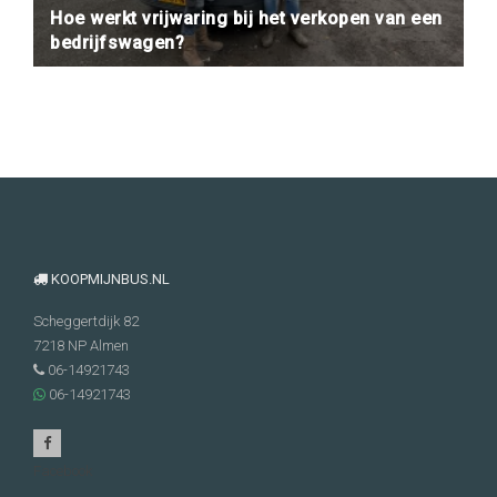
Hoe werkt vrijwaring bij het verkopen van een
bedrijfswagen?
KOOPMIJNBUS.NL
Scheggertdijk 82
7218 NP
Almen
06-14921743
06-14921743
Facebook