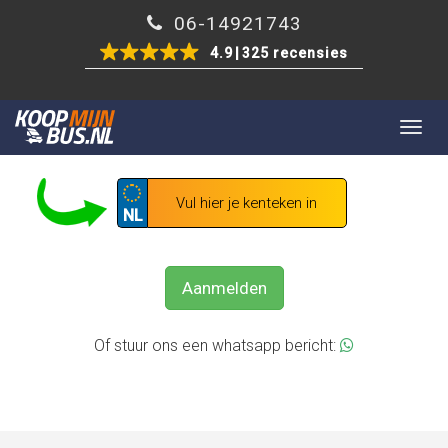
06-14921743
4.9
325 recensies
Togg
GRATIS UW BEDRIJFSWAGEN VERKOPEN?
navig
NL
Aanmelden
Of stuur ons een whatsapp bericht: