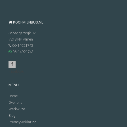
KOOPMIJNBUS.NL
Scheggertdijk 82
7218 NP
Almen
06-14921743
06-14921743
Facebook
MENU
Home
Over ons
Werkwijze
Blog
Privacyverklaring