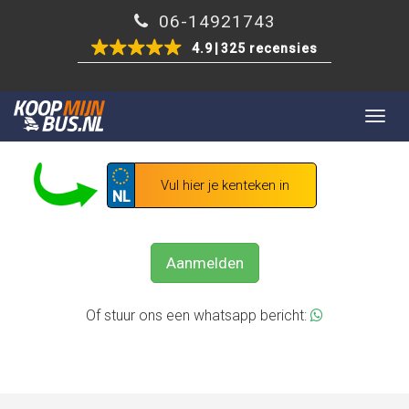
06-14921743
4.9
325 recensies
Togg
GRATIS UW BEDRIJFSWAGEN VERKOPEN?
navig
NL
Aanmelden
Of stuur ons een whatsapp bericht: