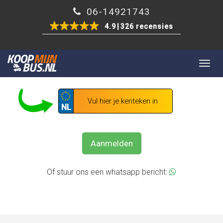
06-14921743
4.9
326 recensies
Togg
GRATIS UW BEDRIJFSWAGEN VERKOPEN?
navig
NL
Aanmelden
Of stuur ons een whatsapp bericht: