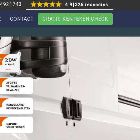
4921743
4.9
326 recensies
S
CONTACT
GRATIS KENTEKEN CHECK