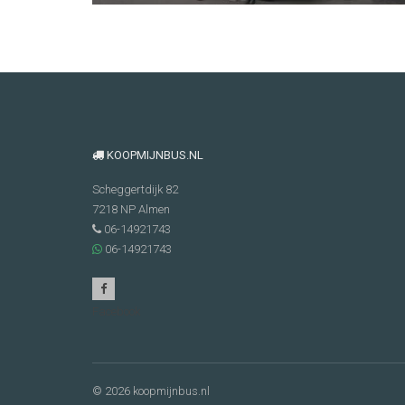
KOOPMIJNBUS.NL
Scheggertdijk 82
7218 NP
Almen
06-14921743
06-14921743
Facebook
© 2026 koopmijnbus.nl