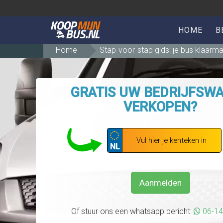
HOME
B
Home
Stap-voor-stap gids: je bus klaar
GRATIS UW BEDRIJFSW
VERKOPEN?
NL
Aanmelden
Of stuur ons een whatsapp bericht:
06-1