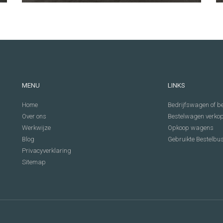
MENU
LINKS
Home
Bedrijfswagen of be
Over ons
Bestelwagen verko
Werkwijze
Opkoop wagens
Blog
Gebruikte Bestelbu
Privacyverklaring
Sitemap