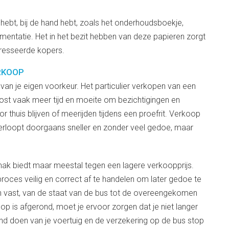
it hebt, bij de hand hebt, zoals het onderhoudsboekje,
entatie. Het in het bezit hebben van deze papieren zorgt
eresseerde kopers.
RKOOP
van je eigen voorkeur. Het particulier verkopen van een
st vaak meer tijd en moeite om bezichtigingen en
 thuis blijven of meerijden tijdens een proefrit. Verkoop
erloopt doorgaans sneller en zonder veel gedoe, maar
gemak biedt maar meestal tegen een lagere verkoopprijs.
 proces veilig en correct af te handelen om later gedoe te
n vast, van de staat van de bus tot de overeengekomen
p is afgerond, moet je ervoor zorgen dat je niet langer
tand doen van je voertuig en de verzekering op de bus stop