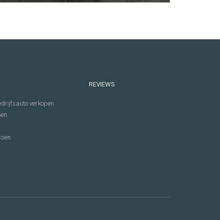
REVIEWS
drijfsauto verkopen
pen
ssen