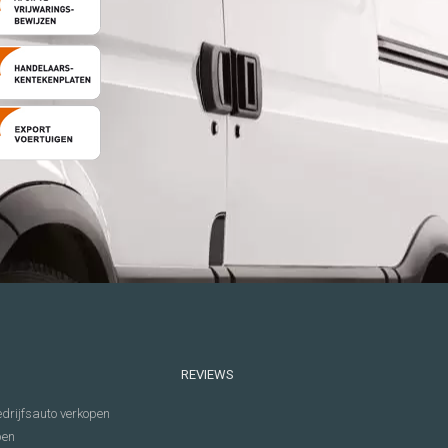
REVIEWS
drijfsauto verkopen
pen