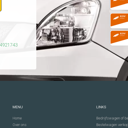
14921743
MENU
LINKS
Home
Bedrijfswagen of be
Over ons
Bestelwagen verko