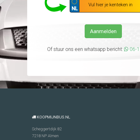
NL
Aanmelden
Of stuur ons een whatsapp bericht:
06-
KOOPMIJNBUS.NL
Scheggertdijk 82
7218 NP
Almen