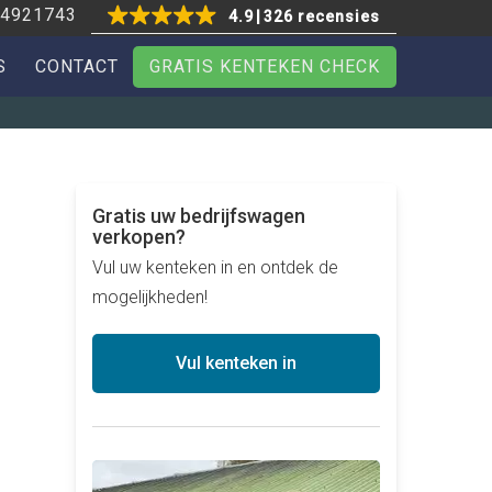
4921743
4.9
326 recensies
S
CONTACT
GRATIS KENTEKEN CHECK
Gratis uw bedrijfswagen
verkopen?
Vul uw kenteken in en ontdek de
mogelijkheden!
Vul kenteken in