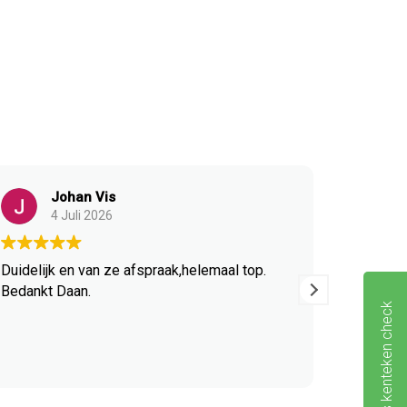
Johan Vis
4 Juli 2026
1
Duidelijk en van ze afspraak,helemaal top.
Heel fij
Bedankt Daan.
communic
Gratis kenteken check
alles zo