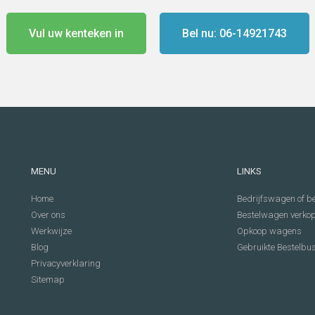
Vul uw kenteken in
Bel nu: 06-14921743
MENU
LINKS
Home
Bedrijfswagen of be
Over ons
Bestelwagen verko
Werkwijze
Opkoop wagens
Blog
Gebruikte Bestelbu
Privacyverklaring
Sitemap