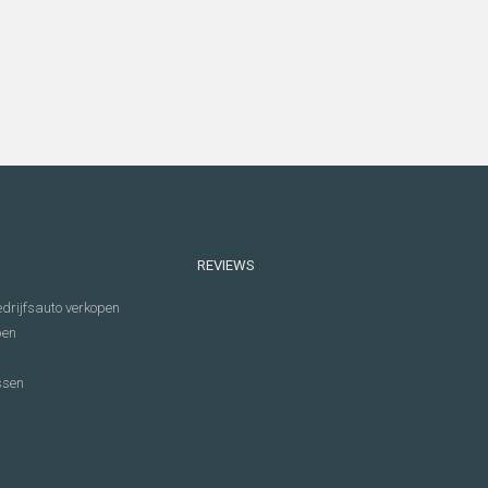
REVIEWS
drijfsauto verkopen
pen
ssen