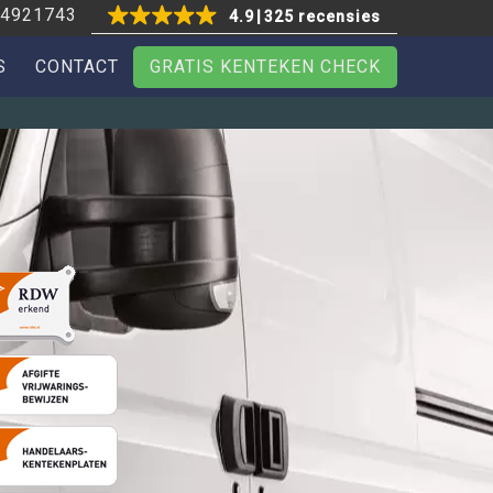
4921743
4.9
325 recensies
S
CONTACT
GRATIS KENTEKEN CHECK