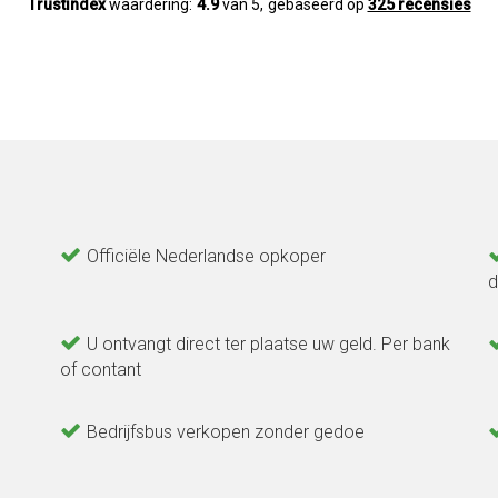
Trustindex
waardering:
4.9
van 5,
gebaseerd op
325 recensies
Officiële Nederlandse opkoper
d
U ontvangt direct ter plaatse uw geld. Per bank
of contant
Bedrijfsbus verkopen zonder gedoe