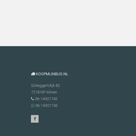
KOOPMIJNBUS.NL
Scheggertdijk 82
7218 NP
Almen
06-14921743
06-14921743
Facebook