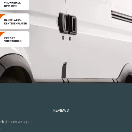
REVIEWS
drijfsauto verkopen
pen