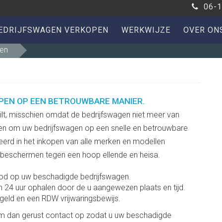
06-1
EDRIJFSWAGEN VERKOPEN
WERKWIJZE
OVER ON
pen
PEN OP EEN BETROUWBARE MANIER.
lt, misschien omdat de bedrijfswagen niet meer van
lpen om uw bedrijfswagen op een snelle en betrouwbare
eerd in het inkopen van alle merken en modellen
 beschermen tegen een hoop ellende en heisa.
bod op uw beschadigde bedrijfswagen.
n 24 uur ophalen door de u aangewezen plaats en tijd.
 geld en een RDW vrijwaringsbewijs.
em dan gerust contact op zodat u uw beschadigde