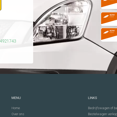
14921743
MENU
LINKS
Home
Bedrijfswagen of be
Over ons
Bestelwagen verko