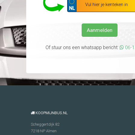
NL
Aanmelden
Of stuur ons een whatsapp bericht:
06-
KOOPMIJNBUS.NL
Scheggertdijk 82
7218 NP
Almen