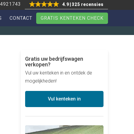
4921743
4.9
325 recensies
S
CONTACT
GRATIS KENTEKEN CHECK
Gratis uw bedrijfswagen
verkopen?
Vul uw kenteken in en ontdek de
mogelijkheden!
Vul kenteken in