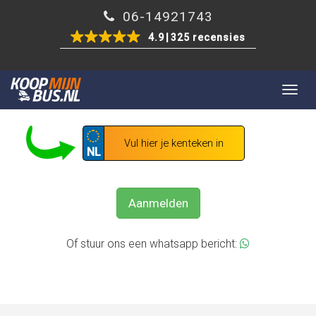
06-14921743
4.9
325 recensies
Togg
GRATIS UW BEDRIJFSWAGEN VERKOPEN?
navig
NL
Aanmelden
Of stuur ons een whatsapp bericht: